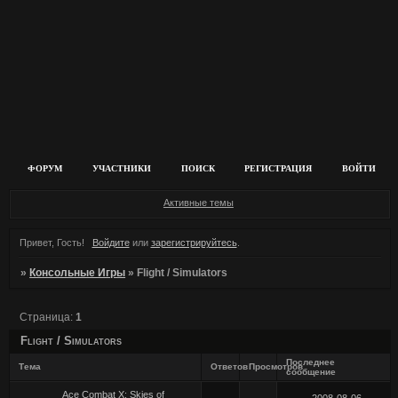
ФОРУМ
УЧАСТНИКИ
ПОИСК
РЕГИСТРАЦИЯ
ВОЙТИ
Активные темы
Привет, Гость!
Войдите
или
зарегистрируйтесь
.
»
Консольные Игры
»
Flight / Simulators
Страница:
1
Flight / Simulators
Последнее
Тема
Ответов
Просмотров
сообщение
Ace Combat X: Skies of
2008-08-06