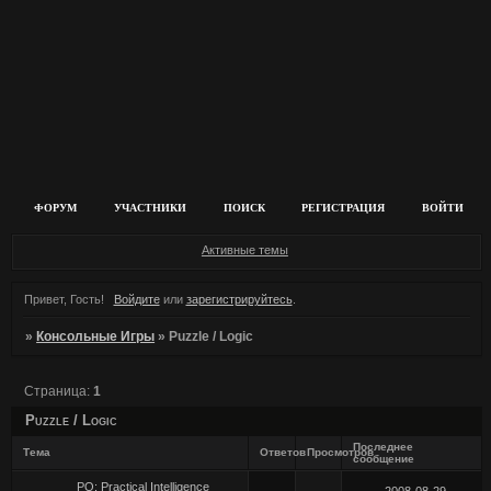
ФОРУМ
УЧАСТНИКИ
ПОИСК
РЕГИСТРАЦИЯ
ВОЙТИ
Активные темы
Привет, Гость!
Войдите
или
зарегистрируйтесь
.
»
Консольные Игры
»
Puzzle / Logic
Страница:
1
Puzzle / Logic
Последнее
Тема
Ответов
Просмотров
сообщение
PQ: Practical Intelligence
2008-08-29