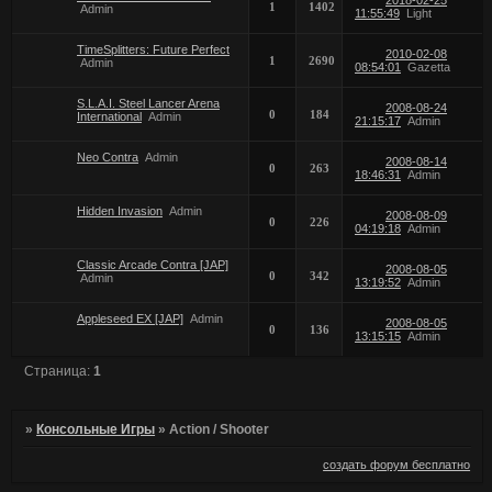
1
1402
Admin
11:55:49
Light
TimeSplitters: Future Perfect
2010-02-08
1
2690
Admin
08:54:01
Gazetta
S.L.A.I. Steel Lancer Arena
2008-08-24
0
184
International
Admin
21:15:17
Admin
Neo Contra
Admin
2008-08-14
0
263
18:46:31
Admin
Hidden Invasion
Admin
2008-08-09
0
226
04:19:18
Admin
Classic Arcade Contra [JAP]
2008-08-05
0
342
Admin
13:19:52
Admin
Appleseed EX [JAP]
Admin
2008-08-05
0
136
13:15:15
Admin
Страница:
1
»
Консольные Игры
»
Action / Shooter
создать форум бесплатно