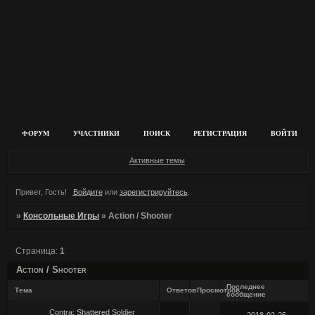
ФОРУМ
УЧАСТНИКИ
ПОИСК
РЕГИСТРАЦИЯ
ВОЙТИ
Активные темы
Привет, Гость!
Войдите
или
зарегистрируйтесь
.
»
Консольные Игры
»
Action / Shooter
Страница:
1
Action / Shooter
Последнее
Тема
Ответов
Просмотров
сообщение
Contra: Shattered Soldier
2018-02-25