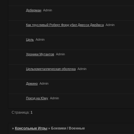
Доберман
Admin
Как трусливый Роберт Форд убил Джесси Джеймса
Admin
Цель
Admin
Хроники Мутантов
Admin
Цельнометаллическая оболочка
Admin
Домино
Admin
Поезд на Юму
Admin
Страница:
1
»
Консольные Игры
»
Боевики / Военные