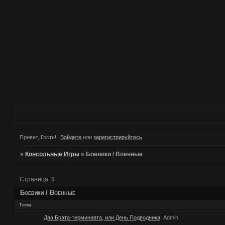
Привет, Гость!
Войдите
или
зарегистрируйтесь
.
»
Консольные Игры
»
Боевики / Военные
Страница:
1
Боевики / Военные
Тема
Два Брата-терминавта, или День Подводника
Admin