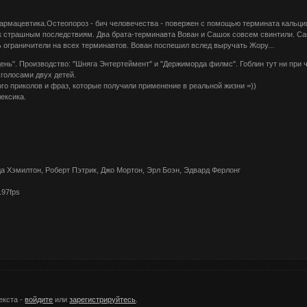
фармацевтика.Остеопороз - бич человечества - повержен с помощью термината кальц
 к страшным последствиям. Два брата-терминавта Вован и Сашок совсем свинтили. С
ь ограничители на всех терминавтов. Вован поспешил вслед выручать Жору...
День". Производство: "Шняга Энтертеймент" и "Держиморда филмс". Гоблин тут ни при
 голосами двух детей.
го приколов и фраз, которые получили применение в реальной жизни =))
ексика.
а Хэмилтон, Роберт Пэтрик, Джо Мортон, Эрл Боэн, Эдвард Ферлонг
.97fps
екста -
войдите
или
зарегистрируйтесь
.