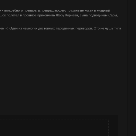
ия - волшебного препарата,превращающего трухлявые кости в мощный
ашок полетел в прошлое прикончить Жору Корнева, сына подводницы Сары,
 чем =) Один из немногих достойных пародийных переводов. Это не чушь типа