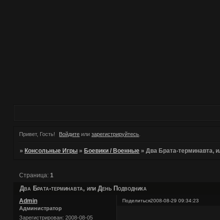
Привет, Гость!
Войдите
или
зарегистрируйтесь
.
»
Консольные Игры
»
Боевики / Военные
»
Два Брата-терминавта, 
Страница:
1
Два Брата-терминавта, или День Подводника
Admin
Поделиться
2008-08-29 09:34:23
Администратор
Зарегистрирован
: 2008-08-05