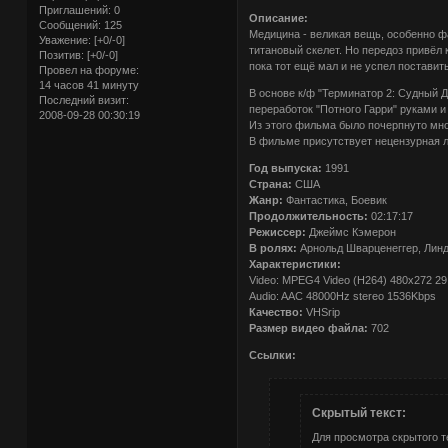
Приглашений:
0
Описание:
Сообщений:
125
Медицина - великая вещь, особенно 
Уважение:
[+0/-0]
титановый скелет. Но передоз привёл
Позитив:
[+0/-0]
пока тот ещё мал и не успел поставит
Провел на форуме:
14 часов 41 минуту
В основе к/ф "Терминатор 2: Судный 
Последний визит:
переработок "Потного Гарри" руками и
2008-09-28 00:30:19
Из этого фильма было почерпнуто мно
В фильме присутствует нецензурная л
Год выпуска:
1991
Страна:
США
Жанр:
Фантастика, Боевик
Продолжительность:
02:17:17
Режиссер:
Джеймс Кэмерон
В ролях:
Арнольд Шварценеггер, Линд
Характеристики:
Video: MPEG4 Video (H264) 480x272 29
Audio: AAC 48000Hz stereo 1536Kbps
Качество:
VHSrip
Размер видео файла:
702
Ссылки:
Скрытый текст:
Для просмотра скрытого т