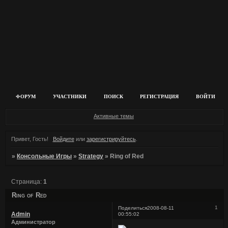
ФОРУМ
УЧАСТНИКИ
ПОИСК
РЕГИСТРАЦИЯ
ВОЙТИ
Активные темы
Привет, Гость!
Войдите
или
зарегистрируйтесь
.
»
Консольные Игры
»
Strategy
»
Ring of Red
Страница:
1
Ring of Red
1
Поделиться
2008-08-11
Admin
00:55:02
Администратор