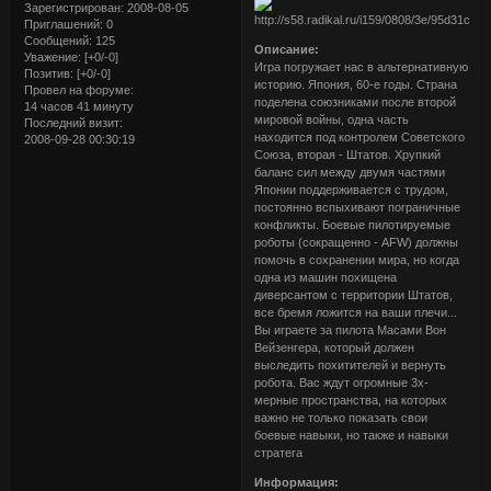
Зарегистрирован
: 2008-08-05
Приглашений:
0
Сообщений:
125
Описание:
Уважение:
[+0/-0]
Игра погружает нас в альтернативную
Позитив:
[+0/-0]
историю. Япония, 60-е годы. Страна
Провел на форуме:
поделена союзниками после второй
14 часов 41 минуту
мировой войны, одна часть
Последний визит:
находится под контролем Советского
2008-09-28 00:30:19
Союза, вторая - Штатов. Хрупкий
баланс сил между двумя частями
Японии поддерживается с трудом,
постоянно вспыхивают пограничные
конфликты. Боевые пилотируемые
роботы (сокращенно - AFW) должны
помочь в сохранении мира, но когда
одна из машин похищена
диверсантом с территории Штатов,
все бремя ложится на ваши плечи...
Вы играете за пилота Масами Вон
Вейзенгера, который должен
выследить похитителей и вернуть
робота. Вас ждут огромные 3х-
мерные пространства, на которых
важно не только показать свои
боевые навыки, но также и навыки
стратега
Информация: